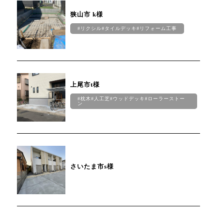
狭山市 k様
#リクシル#タイルデッキ#リフォーム工事
上尾市t様
#枕木#人工芝#ウッドデッキ#ローラーストー
ン
さいたま市s様