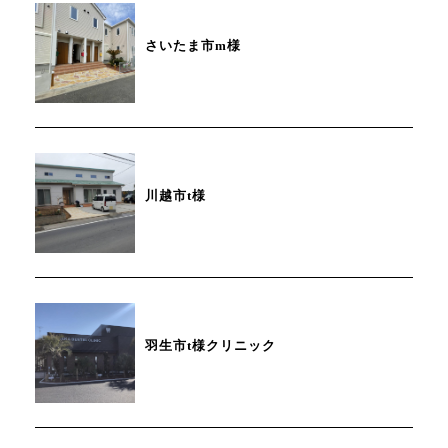
さいたま市m様
川越市t様
羽生市t様クリニック