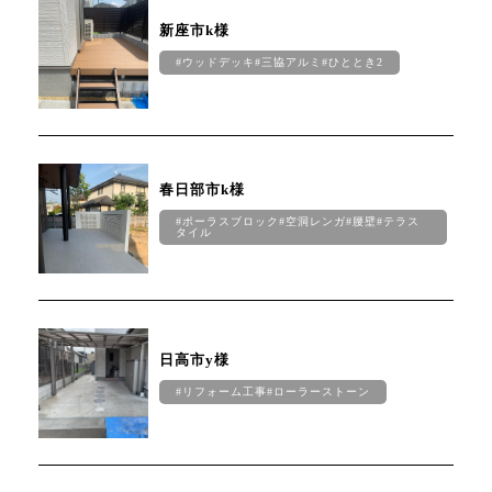
新座市k様
#ウッドデッキ#三協アルミ#ひととき2
春日部市k様
#ポーラスブロック#空洞レンガ#腰壁#テラス
タイル
日高市y様
#リフォーム工事#ローラーストーン